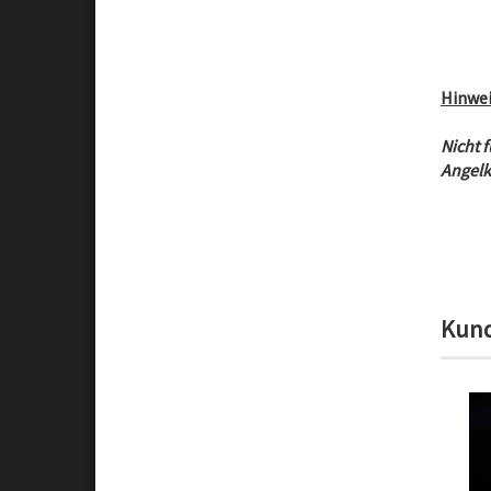
Hinwei
Nicht 
Angelk
Kund