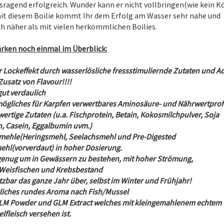
sragend erfolgreich. Wunder kann er nicht vollbringen(wie kein Kö
it diesem Boilie kommt Ihr dem Erfolg am Wasser sehr nahe und
ch näher als mit vielen herkömmlichen Boilies.
ärken noch einmal im Überblick:
r Lockeffekt durch wasserlösliche fressstimuliernde Zutaten und Ad
Zusatz von Flavour!!!!
gut verdaulich
mögliches für Karpfen verwertbares Aminosäure- und Nährwertprofi
wertige Zutaten (u.a. Fischprotein, Betain, Kokosmilchpulver, Soja
n, Casein, Eggalbumin uvm.)
hmehle(Heringsmehl, Seelachsmehl und Pre-Digested
ehl(vorverdaut) in hoher Dosierung.
 genug um in Gewässern zu bestehen, mit hoher Strömung,
 Weisfischen und Krebsbestand
etzbar das ganze Jahr über, selbst im Winter und Frühjahr!
rliches rundes Aroma nach Fish/Mussel
GLM Powder und GLM Extract welches mit kleingemahlenem echtem
lfleisch versehen ist.