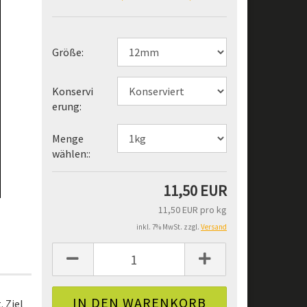
Größe:
Konservi
erung:
Menge
wählen::
11,50 EUR
11,50 EUR pro kg
inkl. 7% MwSt. zzgl.
Versand
 Ziel