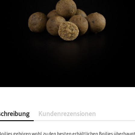
schreibung
Kundenrezensionen
Boilies gehören wohl zu den besten erhältlichen Boilies überhaupt.