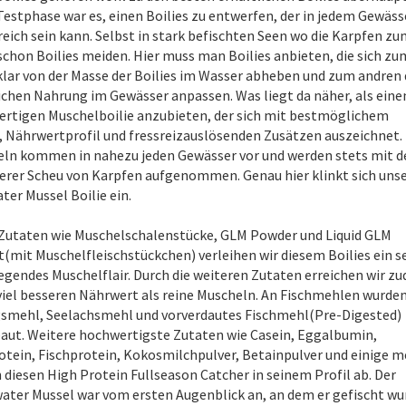
 Testphase war es, einen Boilies zu entwerfen, der in jedem Gewäss
reich sein kann. Selbst in stark befischten Seen wo die Karpfen zu
schon Boilies meiden. Hier muss man Boilies anbieten, die sich zu
klar von der Masse der Boilies im Wasser abheben und zum andren 
ichen Nahrung im Gewässer anpassen. Was liegt da näher, als eine
rtigen Muschelboilie anzubieten, der sich mit bestmöglichem
 Nährwertprofil und fressreizauslösenden Zusätzen auszeichnet.
ln kommen in nahezu jeden Gewässer vor und werden stets mit d
erer Scheu von Karpfen aufgenommen. Genau hier klinkt sich uns
ter Mussel Boilie ein.
Zutaten wie Muschelschalenstücke, GLM Powder und Liquid GLM
t(mit Muschelfleischstückchen) verleihen wir diesem Boilies ein s
egendes Muschelflair. Durch die weiteren Zutaten erreichen wir z
viel besseren Nährwert als reine Muscheln. An Fischmehlen wurden
smehl, Seelachsmehl und vorverdautes Fischmehl(Pre-Digested)
aut. Weitere hochwertigste Zutaten wie Casein, Eggalbumin,
otein, Fischprotein, Kokosmilchpulver, Betainpulver und einige m
 diesen High Protein Fullseason Catcher in seinem Profil ab. Der
ater Mussel war vom ersten Augenblick an, an dem er gefischt wu