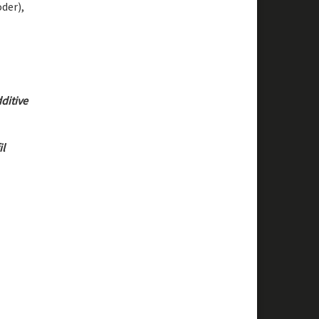
der),
ditive
l