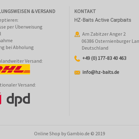
UNGSWEISEN & VERSAND
KONTAKT
eptieren:
HZ-Baits Active Carpbaits
sse per Überweisung
l
Am Zabitzer Anger 2
nahme
06386 Osternienburger La
ng bei Abholung
Deutschland
+49 (0) 177-83 40 463
landweiter Versand:
info@hz-baits.de
tionaler Versand:
Online Shop
by Gambio.de © 2019