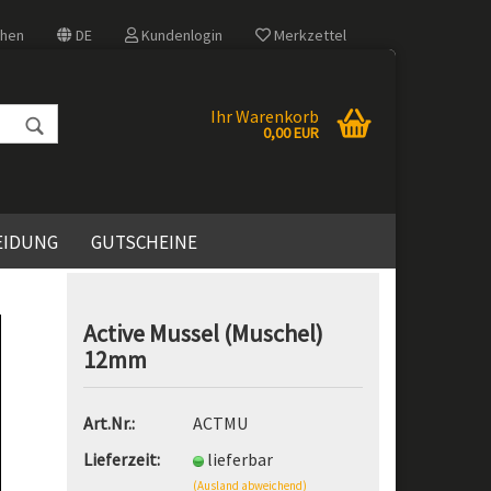
hen
DE
Kundenlogin
Merkzettel
Ihr Warenkorb
0,00 EUR
EIDUNG
GUTSCHEINE
START
HZ-TEAM
Active Mussel (Muschel)
12mm
llen
rgessen?
Art.Nr.:
ACTMU
Lieferzeit:
lieferbar
(Ausland abweichend)