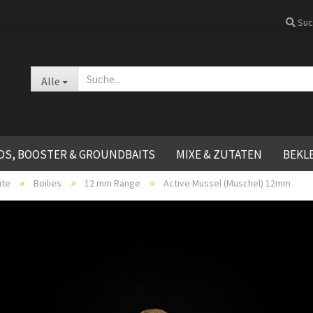
Suc
Sprache auswählen
Alle
DS, BOOSTER & GROUNDBAITS
MIXE & ZUTATEN
BEKL
»
»
»
ite
Boilies
12 mm Range
Active Mussel (Muschel) 12mm
Active Range - Mixe
Konto erste
Solid Range - Mixe
Passwort ve