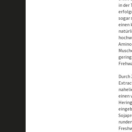
in der
erfolg
sogar 
einen 
natürl
hochwe
Amino,
Musche
gering
Frehwa
Durch 
Extrac
naheli
einen 
Hering
eingeb
Sojapr
runden
Freshw