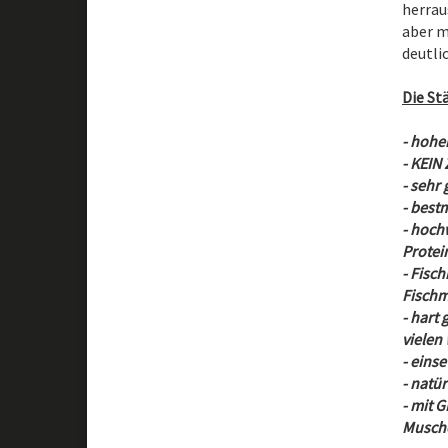
herrau
aber m
deutli
Die St
- hohe
- KEIN 
- sehr 
- best
- hoch
Protei
- Fisc
Fischm
- hart
vielen
- eins
- natü
- mit 
Musche