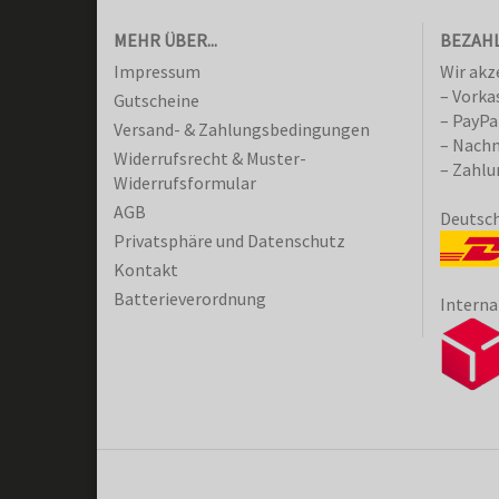
MEHR ÜBER...
BEZAHL
Impressum
Wir akz
– Vorka
Gutscheine
– PayPa
Versand- & Zahlungsbedingungen
– Nach
Widerrufsrecht & Muster-
– Zahlu
Widerrufsformular
AGB
Deutsch
Privatsphäre und Datenschutz
Kontakt
Batterieverordnung
Interna