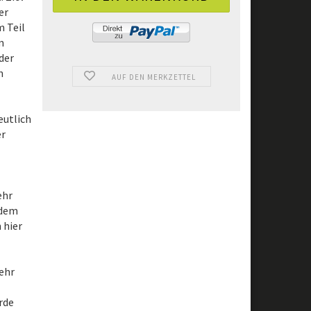
er
m Teil
m
der
n
AUF DEN MERKZETTEL
eutlich
er
ehr
udem
 hier
ehr
rde