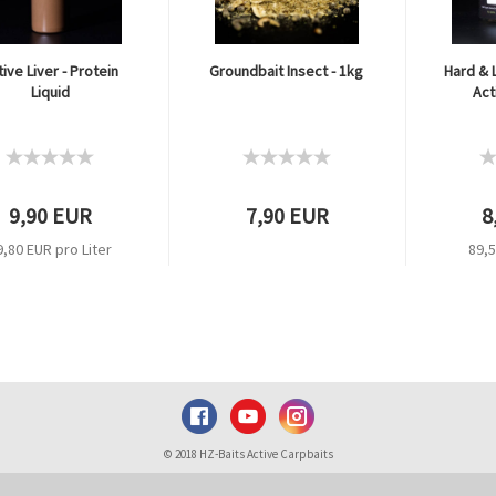
ive Liver - Protein
Groundbait Insect - 1kg
Hard & 
Liquid
Act
9,90 EUR
7,90 EUR
8
9,80 EUR pro Liter
89,5
© 2018 HZ-Baits Active Carpbaits